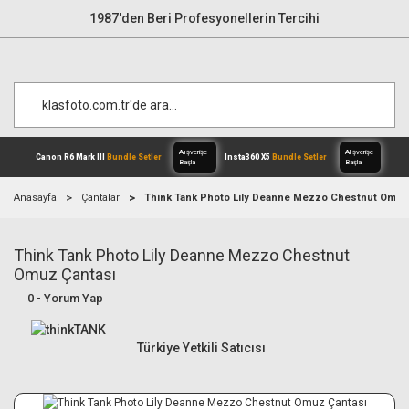
1987'den Beri Profesyonellerin Tercihi
Anasayfa
Çantalar
Think Tank Photo Lily Deanne Mezzo Chestnut Omuz
Think Tank Photo Lily Deanne Mezzo Chestnut
Alışverişe
Canon R6 Mark III
Bundle Setler
Inst
Başla
Omuz Çantası
0 - Yorum Yap
Türkiye Yetkili Satıcısı