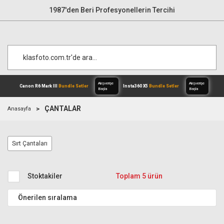
1987'den Beri Profesyonellerin Tercihi
ÇANTALAR
Anasayfa
Alışverişe
Canon R6 Mark III
Bundle Setler
Inst
Sırt Çantaları
Başla
Stoktakiler
Toplam 5 ürün