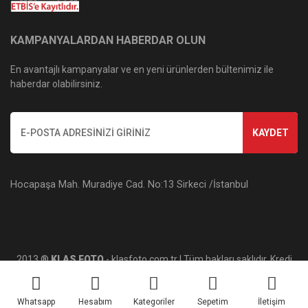
KAMPANYALARDAN HABERDAR OLUN
En avantajlı kampanyalar ve en yeni ürünlerden bültenimiz ile
haberdar olabilirsiniz.
KAYDET
Hocapaşa Mah. Muradiye Cad. No:13 Sirkeci /İstanbul
2013 ®
KLAS FOTO
- klasfoto.com.tr | Tüm hakları saklıdır. Kredi
kartı bilgileriniz 256bit SSL sertifikası ile korunmaktadır.
Whatsapp
Hesabım
Kategoriler
Sepetim
İletişim