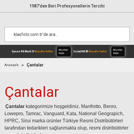
1987'den Beri Profesyonellerin Tercihi
Çantalar
Anasayfa
Alışverişe
Canon R6 Mark III
Bundle Setler
Inst
Çantalar
Başla
Çantalar
kategorimize hoşgeldiniz. Manfrotto, Benro,
Lowepro, Tamrac, Vanguard, Kata, National Geograpich,
HPRC, Sirui marka ürünler Türkiye Resmi Distribütörleri
tarafından tedarikleri sağlanmakta olup, resmi distribütörler