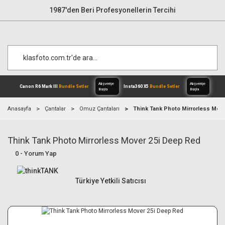
1987'den Beri Profesyonellerin Tercihi
Anasayfa
Çantalar
Omuz Çantaları
Think Tank Photo Mirrorless Mov
Think Tank Photo Mirrorless Mover 25i Deep Red
Alışverişe
Canon R6 Mark III
Bundle Setler
Inst
Başla
0 - Yorum Yap
Türkiye Yetkili Satıcısı