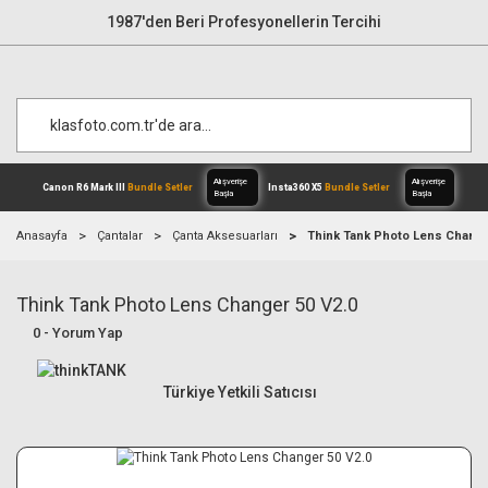
1987'den Beri Profesyonellerin Tercihi
Anasayfa
Çantalar
Çanta Aksesuarları
Think Tank Photo Lens Change
Think Tank Photo Lens Changer 50 V2.0
Alışverişe
Canon R6 Mark III
Bundle Setler
Inst
Başla
0 - Yorum Yap
Türkiye Yetkili Satıcısı