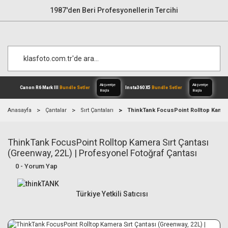
1987'den Beri Profesyonellerin Tercihi
Anasayfa
Çantalar
Sırt Çantaları
ThinkTank FocusPoint Rolltop Kamera
ThinkTank FocusPoint Rolltop Kamera Sırt Çantası
Alışverişe
Canon R6 Mark III
Bundle Setler
Inst
Başla
(Greenway, 22L) | Profesyonel Fotoğraf Çantası
0 - Yorum Yap
Türkiye Yetkili Satıcısı