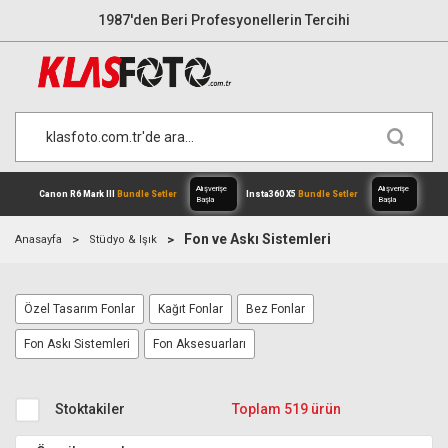
1987'den Beri Profesyonellerin Tercihi
Fon ve Askı Sistemleri
Anasayfa
Stüdyo & Işık
Özel Tasarım Fonlar
Kağıt Fonlar
Bez Fonlar
Alışverişe
Canon R6 Mark III
Bundle Setler
Inst
Başla
Fon Askı Sistemleri
Fon Aksesuarları
Stoktakiler
Toplam 519 ürün