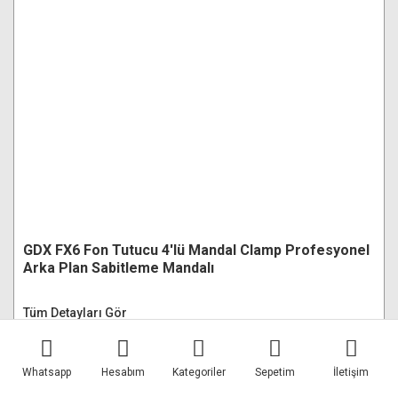
GDX FX6 Fon Tutucu 4'lü Mandal Clamp Profesyonel
Arka Plan Sabitleme Mandalı
Tüm Detayları Gör
999,00 TL
Whatsapp
Hesabım
Kategoriler
Sepetim
İletişim