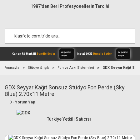
1987'den Beri Profesyonellerin Tercihi
Anasayfa
Stüdyo & Işık
Fon ve Askı Sistemleri
GDX Seyyar Kağıt Son
GDX Seyyar Kağıt Sonsuz Stüdyo Fon Perde (Sky
Alışverişe
Canon R6 Mark III
Bundle Setler
Inst
Başla
Blue) 2.70x11 Metre
0 - Yorum Yap
Türkiye Yetkili Satıcısı