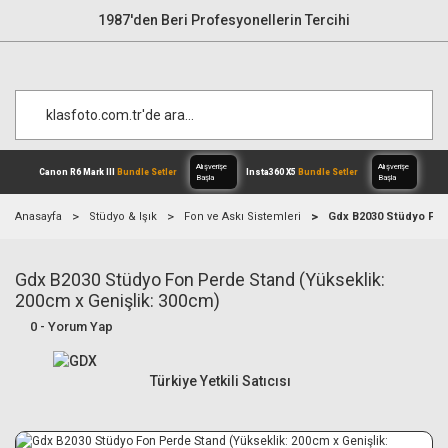
1987'den Beri Profesyonellerin Tercihi
Anasayfa
Stüdyo & Işık
Fon ve Askı Sistemleri
Gdx B2030 Stüdyo Fon 
Gdx B2030 Stüdyo Fon Perde Stand (Yükseklik:
Alışverişe
Canon R6 Mark III
Bundle Setler
Inst
Başla
200cm x Genişlik: 300cm)
0 - Yorum Yap
Türkiye Yetkili Satıcısı