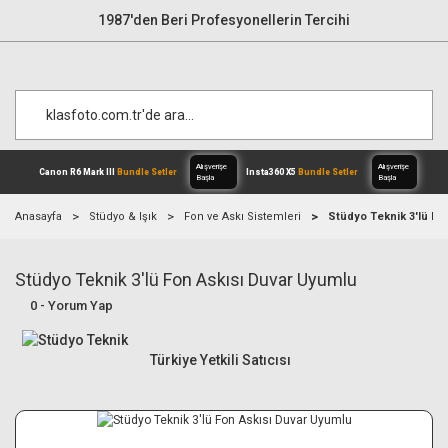
1987'den Beri Profesyonellerin Tercihi
Anasayfa
Stüdyo & Işık
Fon ve Askı Sistemleri
Stüdyo Teknik 3'lü Fo
Stüdyo Teknik 3'lü Fon Askısı Duvar Uyumlu
Alışverişe
Canon R6 Mark III
Bundle Setler
Inst
Başla
0 - Yorum Yap
Türkiye Yetkili Satıcısı