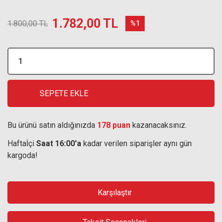
1.782,00 TL
1.800,00 TL
%1
SEPETE EKLE
Bu ürünü satın aldığınızda
178 puan
kazanacaksınız.
Haftaİçi
Saat 16:00'a
kadar verilen siparişler aynı gün
kargoda!
Karşılaştır