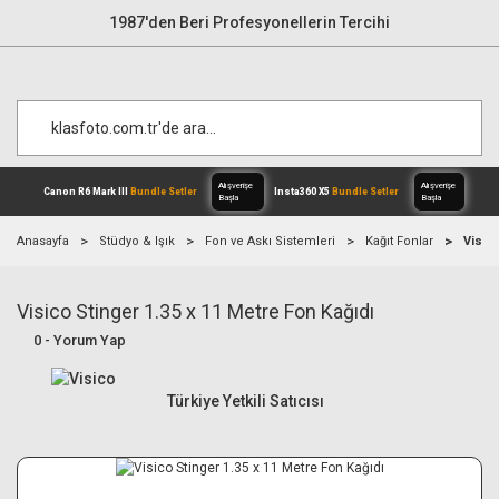
1987'den Beri Profesyonellerin Tercihi
Anasayfa
Stüdyo & Işık
Fon ve Askı Sistemleri
Kağıt Fonlar
Visico
Visico Stinger 1.35 x 11 Metre Fon Kağıdı
Alışverişe
Canon R6 Mark III
Bundle Setler
Inst
Başla
0 - Yorum Yap
Türkiye Yetkili Satıcısı