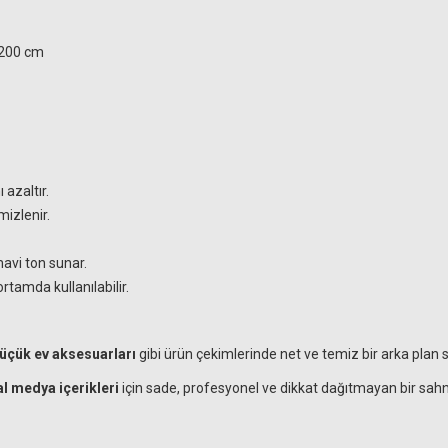
× 200 cm
 azaltır.
mizlenir.
avi ton sunar.
amda kullanılabilir.
küçük ev aksesuarları
gibi ürün çekimlerinde net ve temiz bir arka plan s
l medya içerikleri
için sade, profesyonel ve dikkat dağıtmayan bir sahn