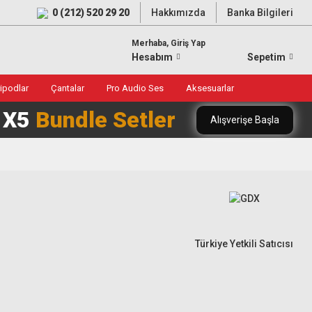
0 (212) 520 29 20
Hakkımızda
Banka Bilgileri
Merhaba, Giriş Yap
Hesabım
Sepetim
ripodlar
Çantalar
Pro Audio Ses
Aksesuarlar
0 X5
Bundle Setler
Alışverişe Başla
Türkiye Yetkili Satıcısı