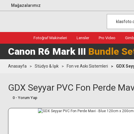
Mağazalarımız
Fotoğraf Makineleri
Lensler
Pro Video
Gimba
Canon R6 Mark III
Bundle Se
Anasayfa
Stüdyo & Işık
Fon ve Askı Sistemleri
GDX Seyy
GDX Seyyar PVC Fon Perde Mav
0 - Yorum Yap