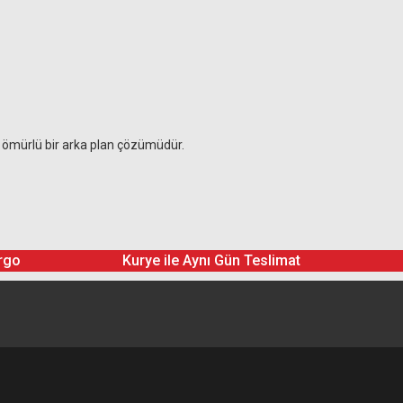
un ömürlü bir arka plan çözümüdür.
rgo
Kurye ile Aynı Gün Teslimat