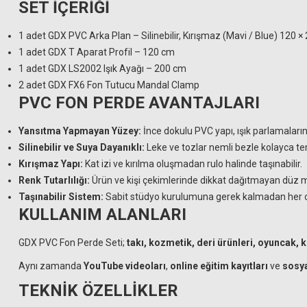
SET İÇERİĞİ
1 adet GDX PVC Arka Plan – Silinebilir, Kırışmaz (Mavi / Blue) 120 
1 adet GDX T Aparat Profil – 120 cm
1 adet GDX LS2002 Işık Ayağı – 200 cm
2 adet GDX FX6 Fon Tutucu Mandal Clamp
PVC FON PERDE AVANTAJLARI
Yansıtma Yapmayan Yüzey:
İnce dokulu PVC yapı, ışık parlamalarını
Silinebilir ve Suya Dayanıklı:
Leke ve tozlar nemli bezle kolayca te
Kırışmaz Yapı:
Kat izi ve kırılma oluşmadan rulo halinde taşınabilir.
Renk Tutarlılığı:
Ürün ve kişi çekimlerinde dikkat dağıtmayan düz m
Taşınabilir Sistem:
Sabit stüdyo kurulumuna gerek kalmadan her ort
KULLANIM ALANLARI
GDX PVC Fon Perde Seti;
takı, kozmetik, deri ürünleri, oyuncak, 
Aynı zamanda
YouTube videoları
,
online eğitim kayıtları
ve
sosya
TEKNİK ÖZELLİKLER