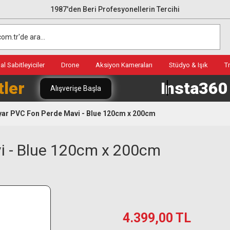
1987'den Beri Profesyonellerin Tercihi
l Sabitleyiciler
Drone
Aksiyon Kameraları
Stüdyo & Işık
T
tler
Insta36
Alışverişe Başla
ar PVC Fon Perde Mavi - Blue 120cm x 200cm
i - Blue 120cm x 200cm
4.399,00 TL