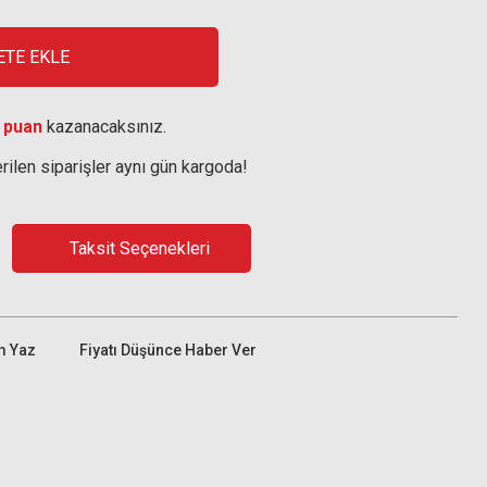
ETE EKLE
 puan
kazanacaksınız.
rilen siparişler aynı gün kargoda!
Taksit Seçenekleri
m Yaz
Fiyatı Düşünce Haber Ver