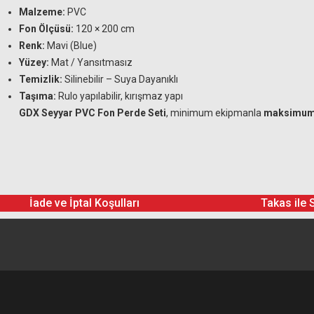
Malzeme:
PVC
Fon Ölçüsü:
120 × 200 cm
Renk:
Mavi (Blue)
Yüzey:
Mat / Yansıtmasız
Temizlik:
Silinebilir – Suya Dayanıklı
Taşıma:
Rulo yapılabilir, kırışmaz yapı
GDX Seyyar PVC Fon Perde Seti
, minimum ekipmanla
maksimum d
İade ve İptal Koşulları
Takas ile 