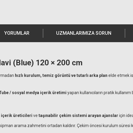
YORUMLAR
UZMANLARIMIZA SORUN
avi (Blue) 120 × 200 cm
duymadan
hızlı kurulum, temiz görüntü ve tutarlı arka plan
elde etmek is
ube / sosyal medya içerik üretimi
yapan kullanıcıların pratik kullanım 
çerik üreticileri
ve
taşınabilir çekim sistemi arayan ajanslar
için idea
ekipman arama zahmetini ortadan kaldırır. Çekim öncesi kurulum süresi kısa