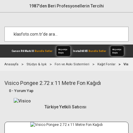
1987'den Beri Profesyonellerin Tercihi
Anasayfa
Stüdyo & Işık
Fon ve Askı Sistemleri
Kağıt Fonlar
Visic
Visico Pongee 2.72 x 11 Metre Fon Kağıdı
Alışverişe
Canon R6 Mark III
Bundle Setler
Inst
Başla
0 - Yorum Yap
Türkiye Yetkili Satıcısı