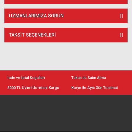
UZMANLARIMIZA SORUN
TAKSIT SEÇENEKLERI
İade ve İptal Koşulları
Takas ile Satın Alma
3000 TL Üzeri Ücretsiz Kargo
Kurye ile Aynı Gün Teslimat