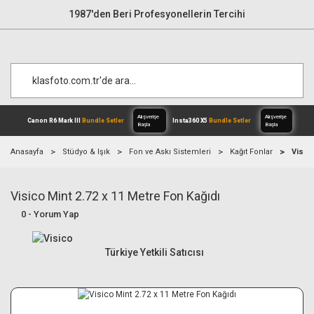
1987'den Beri Profesyonellerin Tercihi
Anasayfa
Stüdyo & Işık
Fon ve Askı Sistemleri
Kağıt Fonlar
Visico
Visico Mint 2.72 x 11 Metre Fon Kağıdı
Alışverişe
Canon R6 Mark III
Bundle Setler
Inst
Başla
0 - Yorum Yap
Türkiye Yetkili Satıcısı