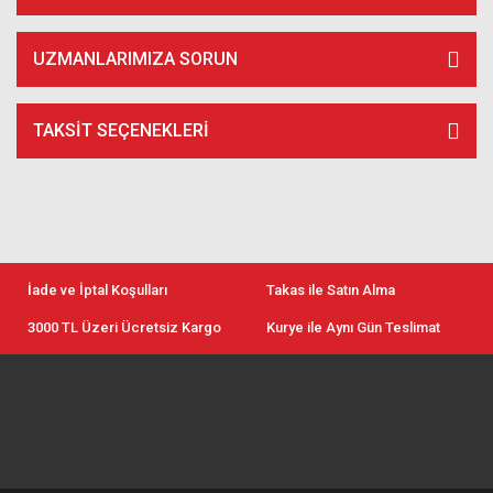
UZMANLARIMIZA SORUN
TAKSIT SEÇENEKLERI
İade ve İptal Koşulları
Takas ile Satın Alma
3000 TL Üzeri Ücretsiz Kargo
Kurye ile Aynı Gün Teslimat