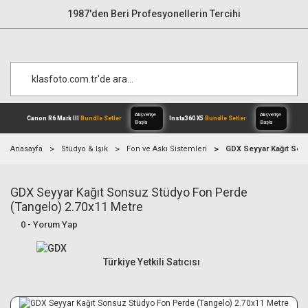
1987'den Beri Profesyonellerin Tercihi
Anasayfa
Stüdyo & Işık
Fon ve Askı Sistemleri
GDX Seyyar Kağıt Son
GDX Seyyar Kağıt Sonsuz Stüdyo Fon Perde
Alışverişe
Canon R6 Mark III
Bundle Setler
Inst
Başla
(Tangelo) 2.70x11 Metre
0 - Yorum Yap
Türkiye Yetkili Satıcısı