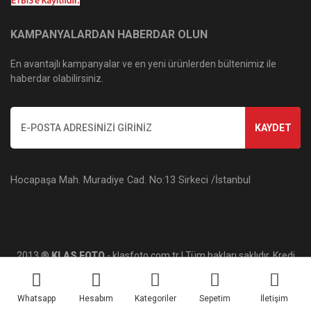
KAMPANYALARDAN HABERDAR OLUN
En avantajlı kampanyalar ve en yeni ürünlerden bültenimiz ile
haberdar olabilirsiniz.
KAYDET
Hocapaşa Mah. Muradiye Cad. No:13 Sirkeci /İstanbul
2013 ®
KLAS FOTO
- klasfoto.com.tr | Tüm hakları saklıdır. Kredi
kartı bilgileriniz 256bit SSL sertifikası ile korunmaktadır.
Whatsapp
Hesabım
Kategoriler
Sepetim
İletişim
ile
ideasoft
e-