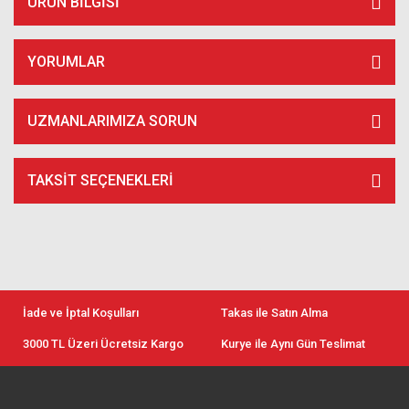
ÜRÜN BILGISI
YORUMLAR
UZMANLARIMIZA SORUN
TAKSIT SEÇENEKLERI
İade ve İptal Koşulları
Takas ile Satın Alma
3000 TL Üzeri Ücretsiz Kargo
Kurye ile Aynı Gün Teslimat