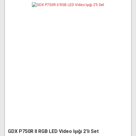
GDX P750R II RGB LED Video Işığı 2’li Set