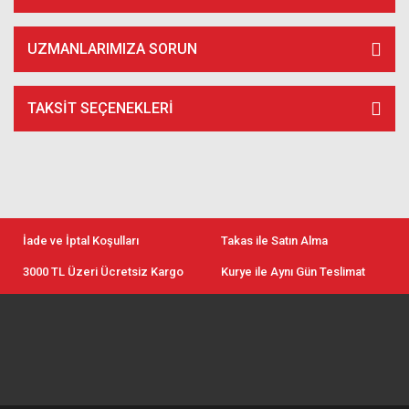
UZMANLARIMIZA SORUN
TAKSIT SEÇENEKLERI
İade ve İptal Koşulları
Takas ile Satın Alma
3000 TL Üzeri Ücretsiz Kargo
Kurye ile Aynı Gün Teslimat