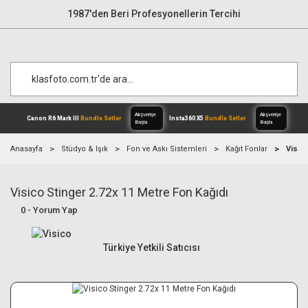
1987'den Beri Profesyonellerin Tercihi
Anasayfa
Stüdyo & Işık
Fon ve Askı Sistemleri
Kağıt Fonlar
Visic
Visico Stinger 2.72x 11 Metre Fon Kağıdı
Alışverişe
Canon R6 Mark III
Bundle Setler
Inst
Başla
0 - Yorum Yap
Türkiye Yetkili Satıcısı