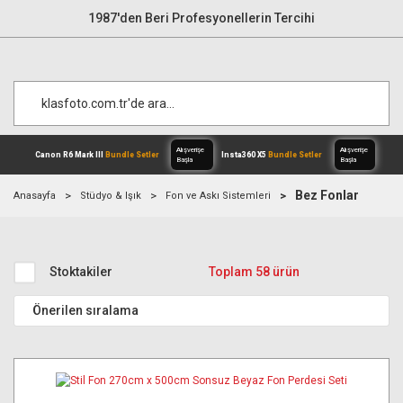
1987'den Beri Profesyonellerin Tercihi
Bez Fonlar
Anasayfa
Stüdyo & Işık
Fon ve Askı Sistemleri
Alışverişe
Canon R6 Mark III
Bundle Setler
Inst
Başla
Stoktakiler
Toplam 58 ürün