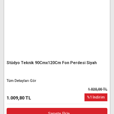
Stüdyo Teknik 90Cmx120Cm Fon Perdesi Siyah
Tüm Detayları Gör
1.020,00 TL
1.009,80 TL
%1 İndirim
Sepete Ekle