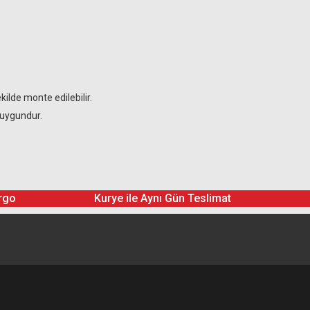
.
ilde monte edilebilir.
 uygundur.
rgo
Kurye ile Aynı Gün Teslimat