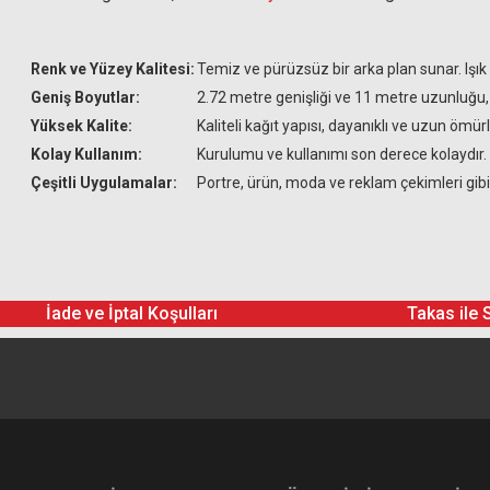
Renk ve Yüzey Kalitesi:
Temiz ve pürüzsüz bir arka plan sunar. Işı
Geniş Boyutlar:
2.72 metre genişliği ve 11 metre uzunluğu, 
Yüksek Kalite:
Kaliteli kağıt yapısı, dayanıklı ve uzun öm
Kolay Kullanım:
Kurulumu ve kullanımı son derece kolaydır. 
Çeşitli Uygulamalar:
Portre, ürün, moda ve reklam çekimleri gibi
İade ve İptal Koşulları
Takas ile 