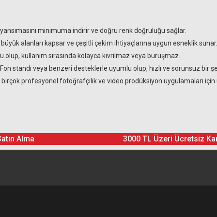
k yansımasını minimuma indirir ve doğru renk doğruluğu sağlar.
büyük alanları kapsar ve çeşitli çekim ihtiyaçlarına uygun esneklik sunar
ürlü olup, kullanım sırasında kolayca kıvrılmaz veya buruşmaz.
Fon standı veya benzeri desteklerle uyumlu olup, hızlı ve sorunsuz bir şek
 birçok profesyonel fotoğrafçılık ve video prodüksiyon uygulamaları için
Ürün hakkında henüz soru sorulmamış.
Bu ürüne yorum yapın! Puan Kazanın
Satın Alma
3000 TL Üzeri Ücretsiz Ka
Yorum Yaz
Soru Sor