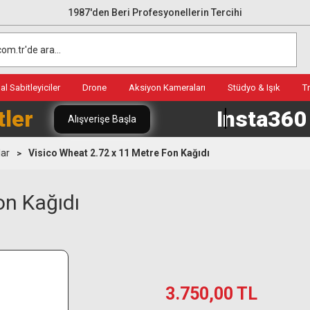
1987'den Beri Profesyonellerin Tercihi
l Sabitleyiciler
Drone
Aksiyon Kameraları
Stüdyo & Işık
T
tler
Insta36
Alışverişe Başla
lar
Visico Wheat 2.72 x 11 Metre Fon Kağıdı
on Kağıdı
3.750,00 TL