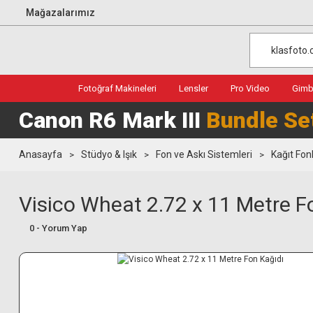
Mağazalarımız
Fotoğraf Makineleri
Lensler
Pro Video
Gimba
Canon R6 Mark III
Bundle Se
Anasayfa
Stüdyo & Işık
Fon ve Askı Sistemleri
Kağıt Fon
Visico Wheat 2.72 x 11 Metre F
0 - Yorum Yap