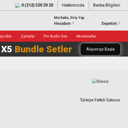
0 (212) 520 29 20
Hakkımızda
Banka Bilgileri
Merhaba, Giriş Yap
Hesabım
Sepetim
ripodlar
Çantalar
Pro Audio Ses
Aksesuarlar
0 X5
Bundle Setler
Alışverişe Başla
Türkiye Yetkili Satıcısı