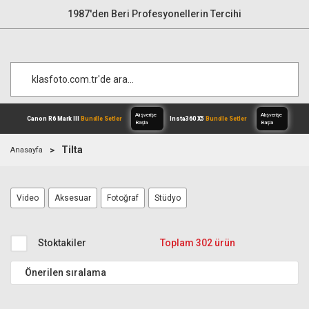
1987'den Beri Profesyonellerin Tercihi
Tilta
Anasayfa
Alışverişe
Canon R6 Mark III
Bundle Setler
Inst
Video
Aksesuar
Fotoğraf
Stüdyo
Başla
Stoktakiler
Toplam 302 ürün