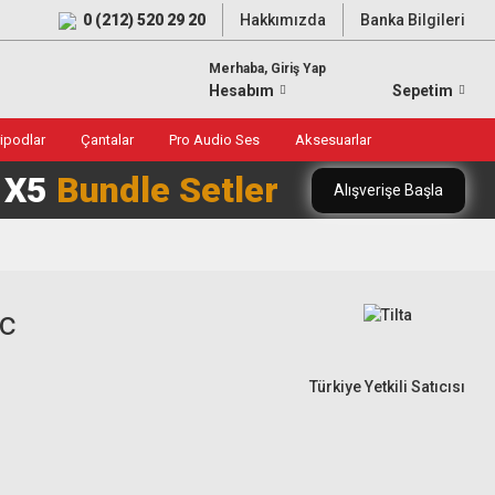
0 (212) 520 29 20
Hakkımızda
Banka Bilgileri
Merhaba, Giriş Yap
Hesabım
Sepetim
ripodlar
Çantalar
Pro Audio Ses
Aksesuarlar
0 X5
Bundle Setler
Alışverişe Başla
Rc
Türkiye Yetkili Satıcısı