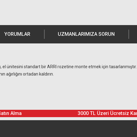
YORUMLAR
UZMANLARIMIZA SORUN
 el ünitesini standart bir ARRI rozetine monte etmek için tasarlanmıştır.
 ağırlığını ortadan kaldırın.
Ürün hakkında henüz soru sorulmamış.
Bu ürüne yorum yapın! Puan Kazanın
Satın Alma
3000 TL Üzeri Ücretsiz Ka
Yorum Yaz
Soru Sor