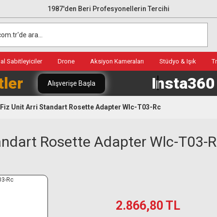
1987'den Beri Profesyonellerin Tercihi
l Sabitleyiciler
Drone
Aksiyon Kameraları
Stüdyo & Işık
T
tler
Insta36
Alışverişe Başla
Fiz Unit Arri Standart Rosette Adapter Wlc-T03-Rc
Standart Rosette Adapter Wlc-T03-
2.866,80 TL