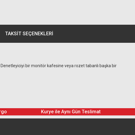
TAKSIT SEÇENEKLERI
 Denetleyiciyi bir monitör kafesine veya rozet tabanlı başka bir
rgo
Kurye ile Aynı Gün Teslimat