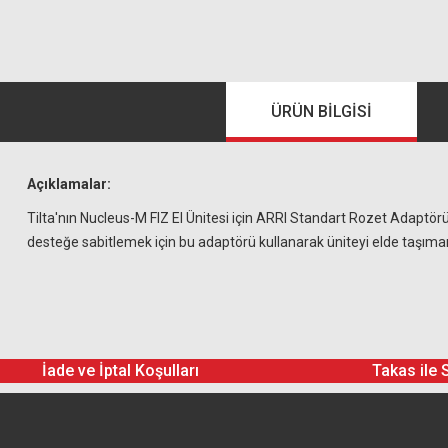
ÜRÜN BILGISI
Açıklamalar:
Tilta'nın Nucleus-M FIZ El Ünitesi için ARRI Standart Rozet Adaptörü,
desteğe sabitlemek için bu adaptörü kullanarak üniteyi elde taşımanın
İade ve İptal Koşulları
Takas ile 