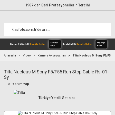
1987'den Beri Profesyonellerin Tercihi
Anasayfa
Video
Kamera Aksesuarları
Tilta Nucleus M Sony F5/F55 
Tilta Nucleus M Sony F5/F55 Run Stop Cable Rs-01-
Alışverişe
Canon R6 Mark III
Bundle Setler
Inst
Başla
Sy
0 - Yorum Yap
Türkiye Yetkili Satıcısı