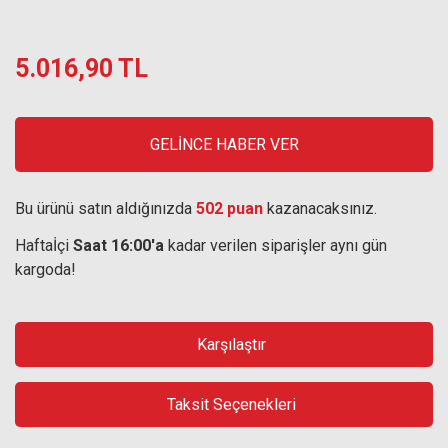
5.016,90 TL
GELİNCE HABER VER
Bu ürünü satın aldığınızda
502 puan
kazanacaksınız.
Haftaİçi
Saat 16:00'a
kadar verilen siparişler aynı gün
kargoda!
Karşılaştır
Taksit Seçenekleri