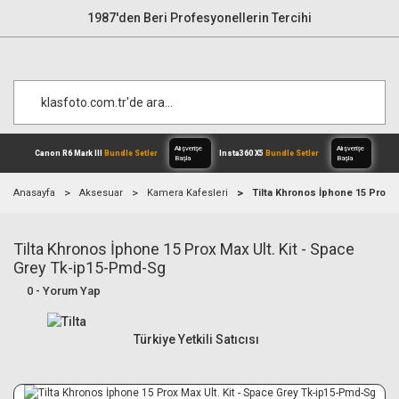
1987'den Beri Profesyonellerin Tercihi
Anasayfa
Aksesuar
Kamera Kafesleri
Tilta Khronos İphone 15 Prox 
Tilta Khronos İphone 15 Prox Max Ult. Kit - Space
Alışverişe
Canon R6 Mark III
Bundle Setler
Inst
Başla
Grey Tk-ip15-Pmd-Sg
0 - Yorum Yap
Türkiye Yetkili Satıcısı