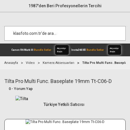
1987'den Beri Profesyonellerin Tercihi
Anasayfa
Video
Kamera Aksesuarları
Tilta Pro Multi Func. Basepla
Tilta Pro Multi Func. Baseplate 19mm Tt-C06-D
Alışverişe
Canon R6 Mark III
Bundle Setler
Inst
Başla
0 - Yorum Yap
Türkiye Yetkili Satıcısı