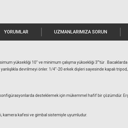
YORUMLAR
UZMANLARIMIZA SORUN
ksimum yüksekliği 10" ve minimum çalışma yüksekliği 3"'tür . Bacaklard
ışlıkla devrilmeyi önler. 1/4"-20 erkek dişleri sayesinde kapalı tripod, ka
li konfigürasyonlarda desteklemek için mükemmel hafif bir çözümdür. Er
, kamera kafesi ve gimbal sistemiyle uyumludur.