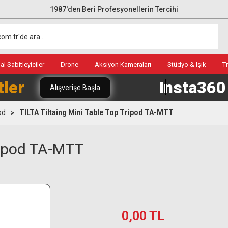
1987'den Beri Profesyonellerin Tercihi
l Sabitleyiciler
Drone
Aksiyon Kameraları
Stüdyo & Işık
T
tler
Insta36
Alışverişe Başla
od
TILTA Tiltaing Mini Table Top Tripod TA-MTT
Tripod TA-MTT
0,00 TL