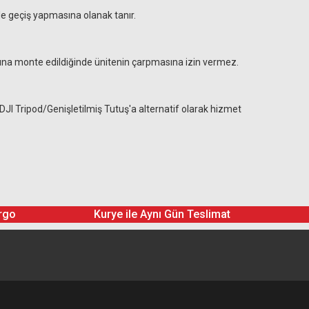
lde geçiş yapmasına olanak tanır.
tına monte edildiğinde ünitenin çarpmasına izin vermez.
 DJI Tripod/Genişletilmiş Tutuş'a alternatif olarak hizmet
rgo
Kurye ile Aynı Gün Teslimat