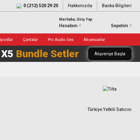
0 (212) 520 29 20
Hakkımızda
Banka Bilgileri
Merhaba, Giriş Yap
Hesabım
Sepetim
ripodlar
Çantalar
Pro Audio Ses
Aksesuarlar
0 X5
Bundle Setler
Alışverişe Başla
Türkiye Yetkili Satıcısı