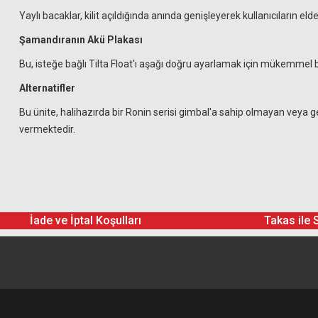
Yaylı bacaklar, kilit açıldığında anında genişleyerek kullanıcıların e
Şamandıranın Akü Plakası
Bu, isteğe bağlı Tilta Float'ı aşağı doğru ayarlamak için mükemmel
Alternatifler
Bu ünite, halihazırda bir Ronin serisi gimbal'a sahip olmayan veya ge
vermektedir.
İade ve İptal Koşulları
Takas ile 