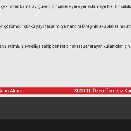
lde çekimden kamerayı güvenli bir şekilde yere yerleştirmeye hızlı bir şeki
 bir çözümdür çünkü yaylı tasarım, Şamandıra Direğinin akü plakasının al
nişletilmiş işlevselliğe sahip benzer bir aksesuar arayan kullanıcılar için
Ürün hakkında henüz soru sorulmamış.
Bu ürüne yorum yapın! Puan Kazanın
Satın Alma
3000 TL Üzeri Ücretsiz Ka
Yorum Yaz
Soru Sor