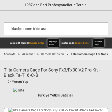
1987'den Beri Profesyonellerin Tercihi
Anasayfa
Aksesuar
Kamera Kafesleri
Tilta Camera Cage For Sony Fx3
Tilta Camera Cage For Sony Fx3/Fx30 V2 Pro Kit -
Alışverişe
Canon R6 Mark III
Bundle Setler
Inst
Başla
Black Ta-T16-C-B
0 - Yorum Yap
Türkiye Yetkili Satıcısı