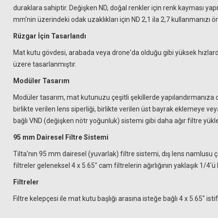
duraklara sahiptir. Değişken ND, doğal renkler için renk kayması yapm
mm'nin üzerindeki odak uzaklıkları için ND 2,1 ila 2,7 kullanmanızı 
Rüzgar İçin Tasarlandı
Mat kutu gövdesi, arabada veya drone'da olduğu gibi yüksek hızlard
üzere tasarlanmıştır.
Modüler Tasarım
Modüler tasarım, mat kutunuzu çeşitli şekillerde yapılandırmanıza ol
birlikte verilen lens siperliği, birlikte verilen üst bayrak eklemeye 
bağlı VND (değişken nötr yoğunluk) sistemi gibi daha ağır filtre yükl
95 mm Dairesel Filtre Sistemi
Tilta'nın 95 mm dairesel (yuvarlak) filtre sistemi, dış lens namlusu 
filtreler geleneksel 4 x 5.65" cam filtrelerin ağırlığının yaklaşık 1/4'ü
Filtreler
Filtre kelepçesi ile mat kutu başlığı arasına isteğe bağlı 4 x 5.65" istif