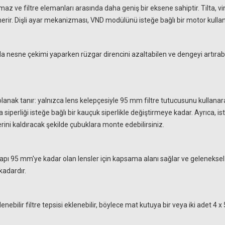
az ve filtre elemanları arasında daha geniş bir eksene sahiptir. Tilta, vi
önerir. Dişli ayar mekanizması, VND modülünü isteğe bağlı bir motor kulla
a nesne çekimi yaparken rüzgar direncini azaltabilen ve dengeyi artırab
anak tanır: yalnızca lens kelepçesiyle 95 mm filtre tutucusunu kullanarak
veya siperliği isteğe bağlı bir kauçuk siperlikle değiştirmeye kadar. Ayrı
erini kaldıracak şekilde çubuklara monte edebilirsiniz.
çapı 95 mm'ye kadar olan lensler için kapsama alanı sağlar ve geleneksel f
 kadardır.
lenebilir filtre tepsisi eklenebilir, böylece mat kutuya bir veya iki adet 4 x 