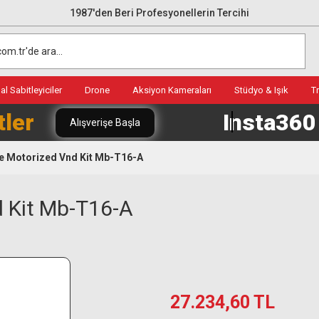
1987'den Beri Profesyonellerin Tercihi
l Sabitleyiciler
Drone
Aksiyon Kameraları
Stüdyo & Işık
T
tler
Insta36
Alışverişe Başla
age Motorized Vnd Kit Mb-T16-A
d Kit Mb-T16-A
27.234,60 TL