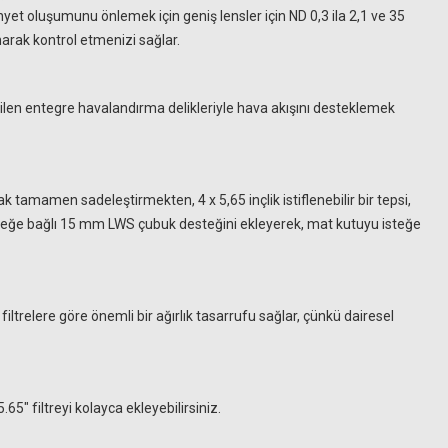
nyet oluşumunu önlemek için geniş lensler için ND 0,3 ila 2,1 ve 35
narak kontrol etmenizi sağlar.
ilen entegre havalandırma delikleriyle hava akışını desteklemek
 tamamen sadeleştirmekten, 4 x 5,65 inçlik istiflenebilir bir tepsi,
ca, isteğe bağlı 15 mm LWS çubuk desteğini ekleyerek, mat kutuyu isteğe
iltrelere göre önemli bir ağırlık tasarrufu sağlar, çünkü dairesel
5.65" filtreyi kolayca ekleyebilirsiniz.