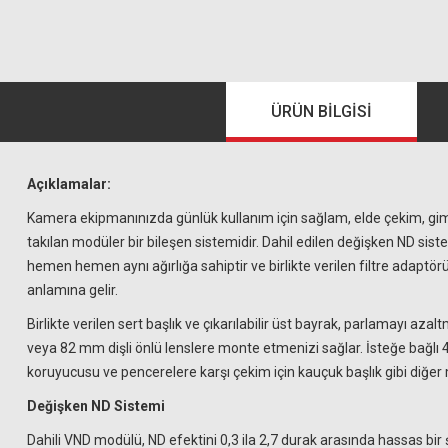
ÜRÜN BILGISI
Açıklamalar:
Kamera ekipmanınızda günlük kullanım için sağlam, elde çekim, gimbal
takılan modüler bir bileşen sistemidir. Dahil edilen değişken ND sist
hemen hemen aynı ağırlığa sahiptir ve birlikte verilen filtre adaptör
anlamına gelir.
Birlikte verilen sert başlık ve çıkarılabilir üst bayrak, parlamayı 
veya 82 mm dişli önlü lenslere monte etmenizi sağlar. İsteğe bağlı 4 x 5
koruyucusu ve pencerelere karşı çekim için kauçuk başlık gibi diğer 
Değişken ND Sistemi
Dahili VND modülü, ND efektini 0,3 ila 2,7 durak arasında hassas bir 