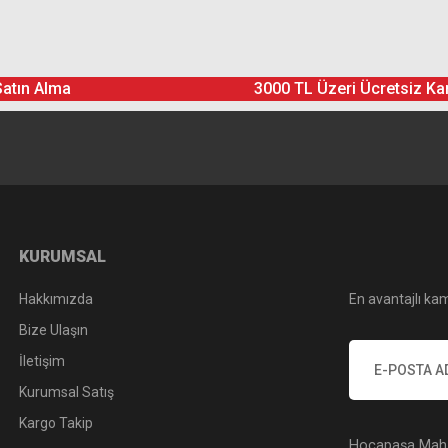
Ürün hakkında henüz soru sorulmamış.
Bu ürüne yorum yapın! Puan Kazanın
Satın Alma
3000 TL Üzeri Ücretsiz Ka
Yorum Yaz
Soru Sor
KURUMSAL
Hakkımızda
En avantajlı kam
Bize Ulaşın
İletişim
Kurumsal Satış
Kargo Takip
Hocapaşa Mah. 