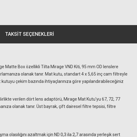
TAKSIT SEÇENEKLERI
ge Matte Box özellikli Tilta Mirage VND Kiti, 95 mm OD lenslere
arlamanıza olanak tanır. Mat kutu, standart 4 x 5,65 inç cam filtreyle
at kutuyu çekim bazında ihtiyaçlarınıza göre yapılandırabileceğiniz
irlikte verilen dört lens adaptörü, Mirage Mat Kutu'yu 67, 72, 77
ıza olanak tanır. Üst bayrak, çift dairesel filtre tepsisi, filtre
a olasılığını azaltmak için ND 0,3 ila 2,7 arasında yerleşik sert