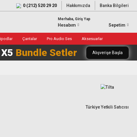
0 (212) 520 29 20
Hakkımızda
Banka Bilgileri
Merhaba, Giriş Yap
Hesabım
Sepetim
ripodlar
Çantalar
Pro Audio Ses
Aksesuarlar
0 X5
Bundle Setler
Alışverişe Başla
Türkiye Yetkili Satıcısı