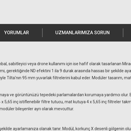
YORUMLAR
UZMANLARIMIZA SORUN
, sabitleyici veya drone kullanımı için ise hafif olarak tasarlanan Mira
emi, gerektiğinde ND efektini 1 ila 9 durak arasında hassas bir şekilde ay
üyle Tilta'nın 95 mm yuvarlak filtrelerini kabul eder. Modüler tasarım, m
azaltmaya ve görüntünüzü tepedeki parlamalardan korumaya yardımcı olur. B
,65 inç istiflenebilir filtre tutucu, mat kutuya 4 x 5,65 inç filtreler takman
modüler bileşenler ayrı olarak mevcuttur.
şekilde ayarlamanıza olanak tanır. Modül, korkunç X desenli gölgenin oluşm