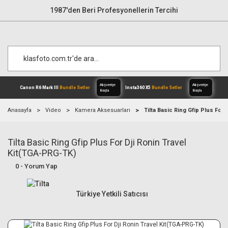
1987'den Beri Profesyonellerin Tercihi
Anasayfa
Video
Kamera Aksesuarları
Tilta Basic Ring Gfip Plus For
Tilta Basic Ring Gfip Plus For Dji Ronin Travel
Alışverişe
Canon R6 Mark III
Bundle Setler
Inst
Başla
Kit(TGA-PRG-TK)
0 - Yorum Yap
Türkiye Yetkili Satıcısı