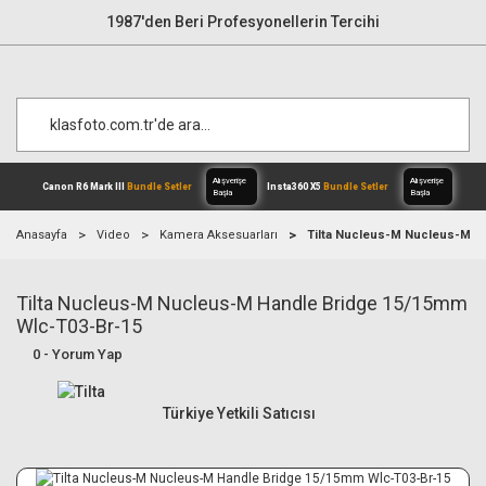
1987'den Beri Profesyonellerin Tercihi
Anasayfa
Video
Kamera Aksesuarları
Tilta Nucleus-M Nucleus-M H
Tilta Nucleus-M Nucleus-M Handle Bridge 15/15mm
Alışverişe
Canon R6 Mark III
Bundle Setler
Inst
Başla
Wlc-T03-Br-15
0 - Yorum Yap
Türkiye Yetkili Satıcısı