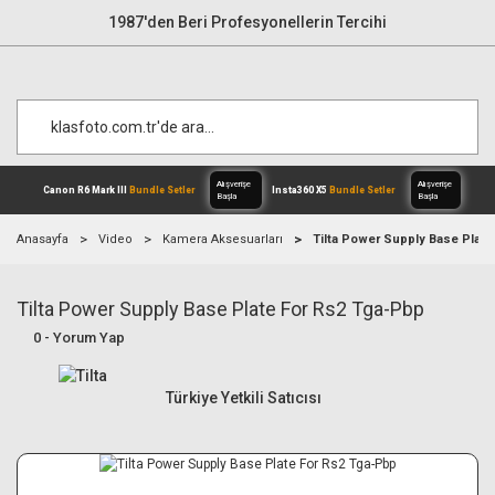
1987'den Beri Profesyonellerin Tercihi
Anasayfa
Video
Kamera Aksesuarları
Tilta Power Supply Base Plate
Tilta Power Supply Base Plate For Rs2 Tga-Pbp
Alışverişe
Canon R6 Mark III
Bundle Setler
Inst
Başla
0 - Yorum Yap
Türkiye Yetkili Satıcısı