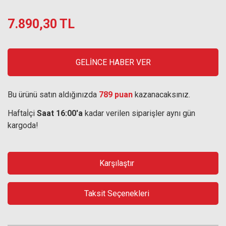
7.890,30 TL
GELİNCE HABER VER
Bu ürünü satın aldığınızda
789 puan
kazanacaksınız.
Haftaİçi
Saat 16:00'a
kadar verilen siparişler aynı gün
kargoda!
Karşılaştır
Taksit Seçenekleri