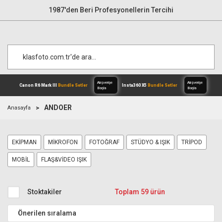
1987'den Beri Profesyonellerin Tercihi
ANDOER
Anasayfa
Alışverişe
Canon R6 Mark III
Bundle Setler
Inst
EKİPMAN
MİKROFON
FOTOĞRAF
STÜDYO & IŞIK
TRİPOD
Başla
MOBİL
FLAŞ&VİDEO IŞIK
Stoktakiler
Toplam 59 ürün