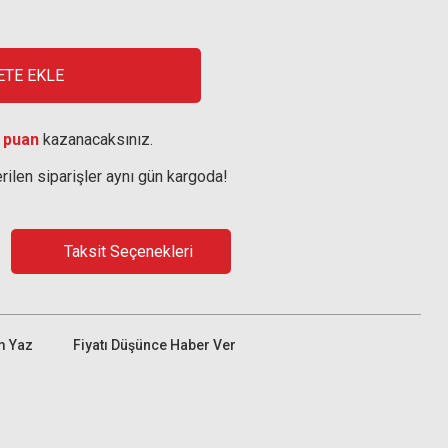
ETE EKLE
 puan
kazanacaksınız.
rilen siparişler aynı gün kargoda!
Taksit Seçenekleri
m Yaz
Fiyatı Düşünce Haber Ver