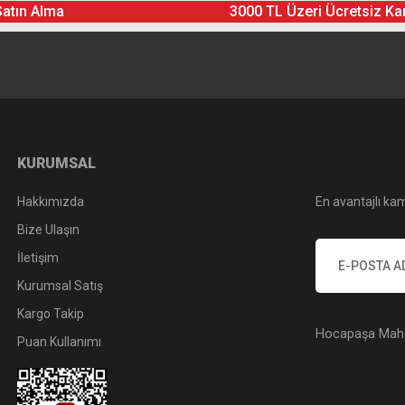
Satın Alma
3000 TL Üzeri Ücretsiz Ka
Yorum Yaz
Soru Sor
KURUMSAL
Hakkımızda
En avantajlı kam
Bize Ulaşın
İletişim
Kurumsal Satış
Kargo Takip
Hocapaşa Mah. 
Puan Kullanımı