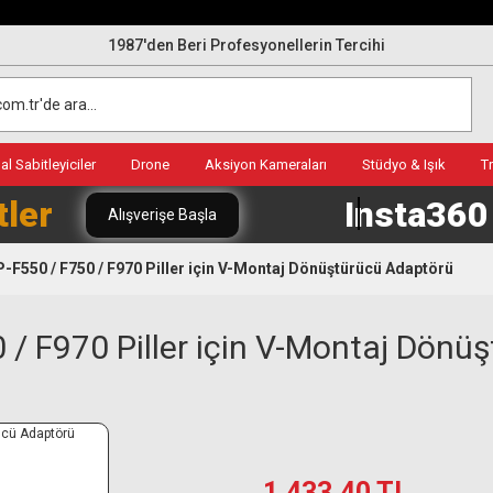
1987'den Beri Profesyonellerin Tercihi
l Sabitleyiciler
Drone
Aksiyon Kameraları
Stüdyo & Işık
T
tler
Insta36
Alışverişe Başla
550 / F750 / F970 Piller için V-Montaj Dönüştürücü Adaptörü
/ F970 Piller için V-Montaj Dönü
1.433,40 TL