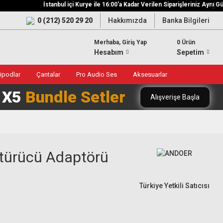
İstanbul içi Kurye ile 16:00'a Kadar Verilen Siparişleriniz Aynı Gün T
0 (212) 520 29 20
Hakkımızda
Banka Bilgileri
Merhaba, Giriş Yap
0 Ürün
Hesabım
Sepetim
ripodlar
Çantalar
Pro Audio Ses
Aksesuarlar
0 X5
Bundle Setler
Alışverişe Başla
ştürücü Adaptörü
Türkiye Yetkili Satıcısı