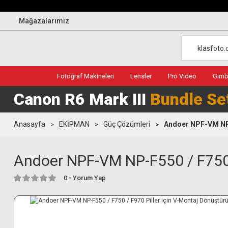
Mağazalarımız
Fotoğraf Makineleri
Lensler
Pro Video
Gimba
Canon R6 Mark III
Bundle Se
Anasayfa
EKİPMAN
Güç Çözümleri
Andoer NPF-VM NP-F
Andoer NPF-VM NP-F550 / F750 
0 - Yorum Yap