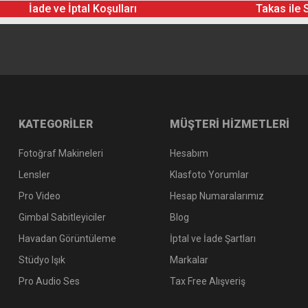
İade ve İptal Koşulları
Takas ile 
KATEGORİLER
MÜŞTERİ HİZMETLERİ
Fotoğraf Makineleri
Hesabım
Lensler
Klasfoto Yorumlar
Pro Video
Hesap Numaralarımız
Gimbal Sabitleyiciler
Blog
Havadan Görüntüleme
İptal ve İade Şartları
Stüdyo Işık
Markalar
Pro Audio Ses
Tax Free Alışveriş