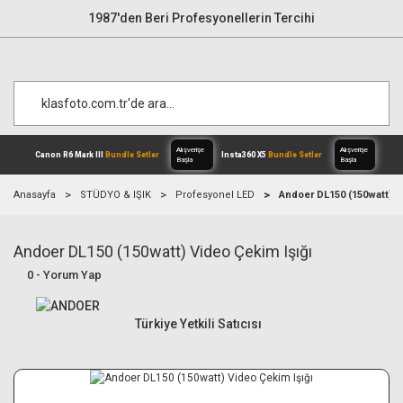
1987'den Beri Profesyonellerin Tercihi
Anasayfa
STÜDYO & IŞIK
Profesyonel LED
Andoer DL150 (150watt) V
Andoer DL150 (150watt) Video Çekim Işığı
Alışverişe
Canon R6 Mark III
Bundle Setler
Inst
Başla
0 - Yorum Yap
Türkiye Yetkili Satıcısı