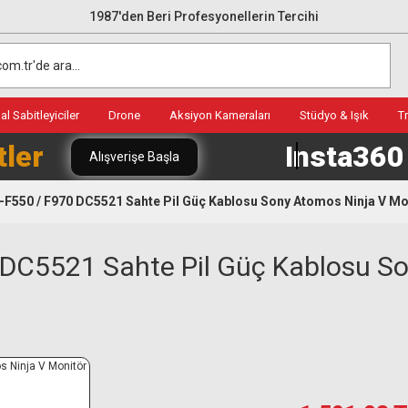
1987'den Beri Profesyonellerin Tercihi
l Sabitleyiciler
Drone
Aksiyon Kameraları
Stüdyo & Işık
T
tler
Insta36
Alışverişe Başla
F550 / F970 DC5521 Sahte Pil Güç Kablosu Sony Atomos Ninja V Mon
 DC5521 Sahte Pil Güç Kablosu S