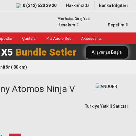
0 (212) 520 29 20
Hakkımızda
Banka Bilgileri
Merhaba, Giriş Yap
Hesabım
Sepetim
ripodlar
Çantalar
Pro Audio Ses
Aksesuarlar
0 X5
Bundle Setler
Alışverişe Başla
itör ( 80 cm)
ony Atomos Ninja V
Türkiye Yetkili Satıcısı