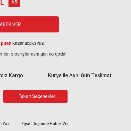
TL
%5
HABER VER
 puan
kazanacaksınız.
rilen siparişler aynı gün kargoda!
tsiz Kargo
Kurye ile Aynı Gün Teslimat
Taksit Seçenekleri
m Yaz
Fiyatı Düşünce Haber Ver