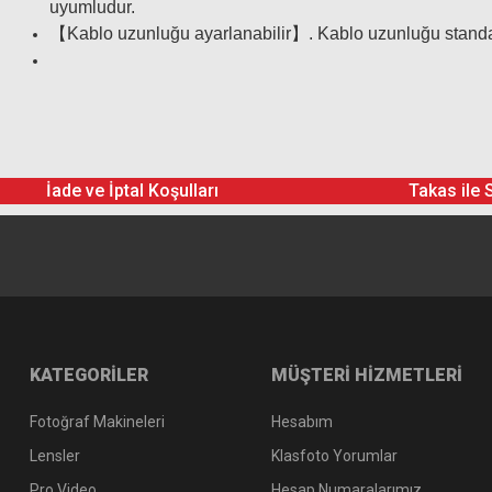
uyumludur.
【Kablo uzunluğu ayarlanabilir】. Kablo uzunluğu standart
İade ve İptal Koşulları
Takas ile 
KATEGORİLER
MÜŞTERİ HİZMETLERİ
Fotoğraf Makineleri
Hesabım
Lensler
Klasfoto Yorumlar
Pro Video
Hesap Numaralarımız