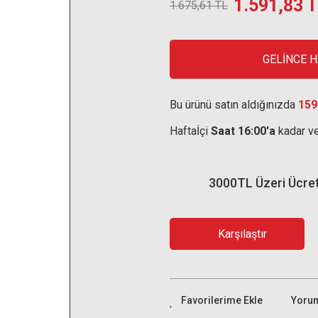
1.591,83 
1.675,61 TL
GELİNCE 
Bu ürünü satın aldığınızda
159
Haftaİçi
Saat 16:00'a
kadar ve
3000TL Üzeri Ücre
Karşılaştır
Yoru