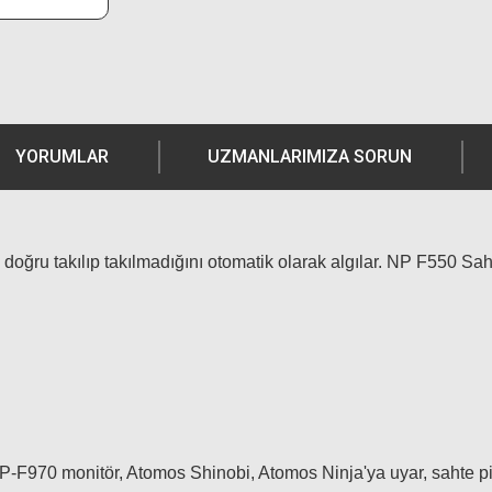
YORUMLAR
UZMANLARIMIZA SORUN
ye doğru takılıp takılmadığını otomatik olarak algılar. NP F550
0 monitör, Atomos Shinobi, Atomos Ninja'ya uyar, sahte pil 