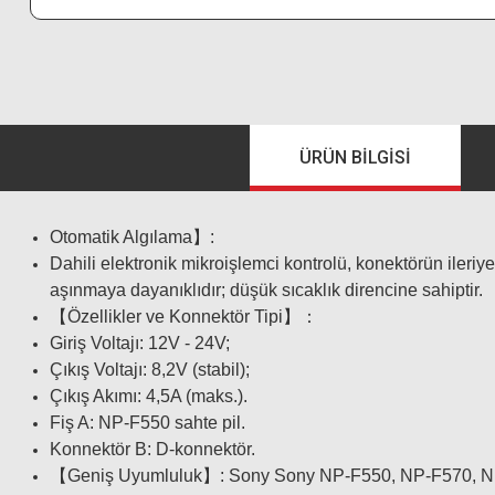
ÜRÜN BILGISI
Otomatik Algılama】:
Dahili elektronik mikroişlemci kontrolü, konektörün ileri
aşınmaya dayanıklıdır; düşük sıcaklık direncine sahiptir.
【Özellikler ve Konnektör Tipi】：
Giriş Voltajı: 12V - 24V;
Çıkış Voltajı: 8,2V (stabil);
Çıkış Akımı: 4,5A (maks.).
Fiş A: NP-F550 sahte pil.
Konnektör B: D-konnektör.
【Geniş Uyumluluk】: Sony Sony NP-F550, NP-F570, NP-F97