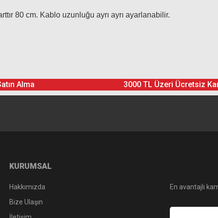
tır 80 cm. Kablo uzunluğu ayrı ayrı ayarlanabilir.
Ürün hakkında henüz soru sorulmamış.
Bu ürüne yorum yapın! Puan Kazanın
Satın Alma
3000 TL Üzeri Ücretsiz Ka
Yorum Yaz
Soru Sor
KURUMSAL
Hakkımızda
En avantajlı kam
Bize Ulaşın
İletişim