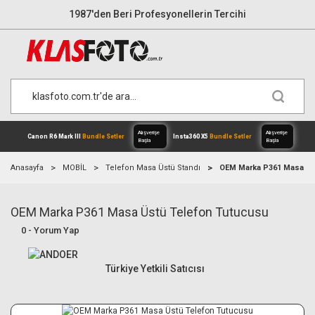
1987'den Beri Profesyonellerin Tercihi
Anasayfa
MOBİL
Telefon Masa Üstü Standı
OEM Marka P361 Masa Üs
OEM Marka P361 Masa Üstü Telefon Tutucusu
Alışverişe
Canon R6 Mark III
Bundle Setler
Inst
0 - Yorum Yap
Başla
Türkiye Yetkili Satıcısı