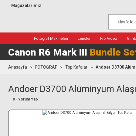
Mağazalarımız
Fotoğraf Makineleri
Lensler
Pro Video
Gimba
Canon R6 Mark III
Bundle Se
Anasayfa
FOTOĞRAF
Top Kafalar
Andoer D3700 Alümin
Andoer D3700 Alüminyum Alaşıml
0 - Yorum Yap