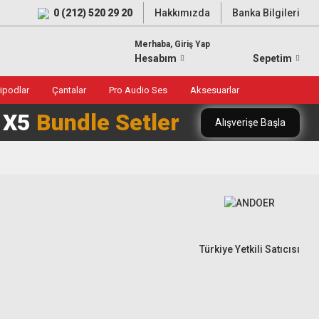
0 (212) 520 29 20
Hakkımızda
Banka Bilgileri
Merhaba, Giriş Yap
Hesabım
Sepetim
ripodlar
Çantalar
Pro Audio Ses
Aksesuarlar
0 X5
Bundle Setler
Alışverişe Başla
Türkiye Yetkili Satıcısı