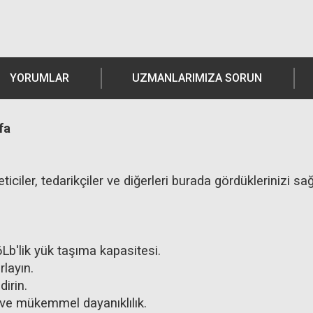
YORUMLAR
UZMANLARIMIZA SORUN
afa
ticiler, tedarikçiler ve diğerleri burada gördüklerinizi s
6Lb'lik yük taşıma kapasitesi.
rlayın.
irin.
 ve mükemmel dayanıklılık.