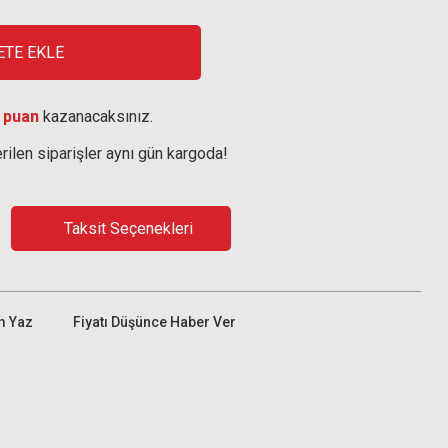
ETE EKLE
 puan
kazanacaksınız.
rilen siparişler aynı gün kargoda!
Taksit Seçenekleri
m Yaz
Fiyatı Düşünce Haber Ver