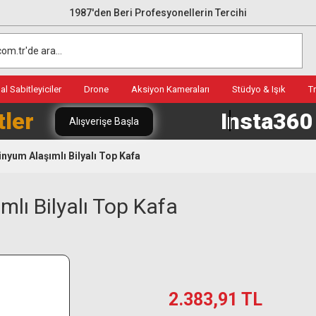
1987'den Beri Profesyonellerin Tercihi
l Sabitleyiciler
Drone
Aksiyon Kameraları
Stüdyo & Işık
T
tler
Insta36
Alışverişe Başla
yum Alaşımlı Bilyalı Top Kafa
ı Bilyalı Top Kafa
2.383,91 TL