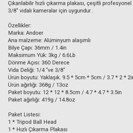
Çıkarılabilir hızlı çıkarma plakası, çeşitli profesyonel t
3/8" vidalı kameralar için uygundur .
Özellikler:
Marka: Andoer
Ana malzeme: Alüminyum alaşımlı
Bilye Çapı: 36mm / 1.4in
Maksimum Yük: 3kg / 6.6Lb
Dönme Açısı: 360 Derece
Vida Deliği: 1/4 "ve 3/8"
Ürün boyutu: Yaklaşık. 9.5 * 5cm * 5cm / 3.7 * 2 * 2i
Ürün ağırlığı: 368g / 13oz
Paket boyutu: 12 * 12 * 8.5cm / 4.7 * 4.7 * 3.5in
Paket ağırlığı: 419g / 14.8oz
Paket Listesi:
1 * Tripod Ball Head
1 * Hızlı Çıkarma Plakası