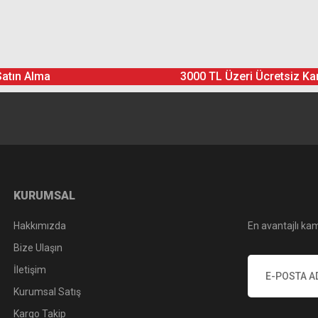
Ürün hakkında henüz soru sorulmamış.
Bu ürüne yorum yapın! Puan Kazanın
Satın Alma
3000 TL Üzeri Ücretsiz Ka
Yorum Yaz
Soru Sor
KURUMSAL
Hakkımızda
En avantajlı kam
Bize Ulaşın
İletişim
Kurumsal Satış
Kargo Takip