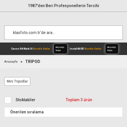
1987'den Beri Profesyonellerin Tercihi
TRİPOD
Anasayfa
Alışverişe
Canon R6 Mark III
Bundle Setler
Inst
Mini Tripodlar
Başla
Stoktakiler
Toplam 3 ürün