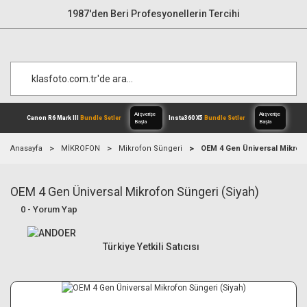
1987'den Beri Profesyonellerin Tercihi
Anasayfa
MİKROFON
Mikrofon Süngeri
OEM 4 Gen Üniversal Mikrofo
OEM 4 Gen Üniversal Mikrofon Süngeri (Siyah)
Alışverişe
Canon R6 Mark III
Bundle Setler
Inst
Başla
0 - Yorum Yap
Türkiye Yetkili Satıcısı