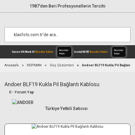
1987'den Beri Profesyonellerin Tercihi
Anasayfa
EKİPMAN
Güç Çözümleri
Andoer BLF19 Kukla Pil Bağlantı 
Andoer BLF19 Kukla Pil Bağlantı Kablosu
Alışverişe
Canon R6 Mark III
Bundle Setler
Inst
Başla
0 - Yorum Yap
Türkiye Yetkili Satıcısı