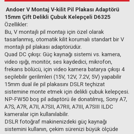
Andoer V Montaj V-kilit Pil Plakası Adaptörü
15mm Çift Delikli Çubuk Kelepçeli D6325
Özellikler:
Bu, V montajlı pil montajı için özel olarak
tasarlanmış, otomatik kilit korumalı standart bir V
montajlı pil plakası adaptörüdür.
Quad DC çıkışı: Güç kaynağı sistemi vs. kamera,
video ışığı, monitör, ses kaydedici, mikrofon,
frekans bölücü, için video kamera batarya çıkışı 4
seçilebilir gerilimleri (15V, 12V, 7.2V, 5V) yapabilir
15mm dual ile pil plakasını DSLR teçhizat
sistemine monte etmek için delikli çubuk kelepçesi.
NP-FW50 boş pil adaptörü ile donatılmış, Sony A7,
A7S, A7R, A7II, A7SII, A7RII, A7III, A7SIII ILDC
kameralar için kullanılabilir.
DSLR fotoğraf makinenizdeki güç kaynağı
sistemini kullanın, çekim sürenizi büyük ölçüde