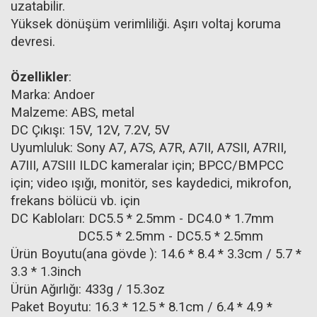
uzatabilir.
Yüksek dönüşüm verimliliği. Aşırı voltaj koruma
devresi.
Özellikler
:
Marka: Andoer
Malzeme: ABS, metal
DC Çıkışı: 15V, 12V, 7.2V, 5V
Uyumluluk: Sony A7, A7S, A7R, A7II, A7SII, A7RII,
A7III, A7SIII ILDC kameralar için; BPCC/BMPCC
için; video ışığı, monitör, ses kaydedici, mikrofon,
frekans bölücü vb. için
DC Kabloları: DC5.5 * 2.5mm - DC4.0 * 1.7mm
DC5.5 * 2.5mm - DC5.5 * 2.5mm
Ürün Boyutu(ana gövde ): 14.6 * 8.4 * 3.3cm / 5.7 *
3.3 * 1.3inch
Ürün Ağırlığı: 433g / 15.3oz
Paket Boyutu: 16.3 * 12.5 * 8.1cm / 6.4 * 4.9 *