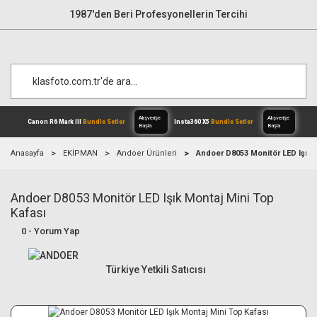
1987'den Beri Profesyonellerin Tercihi
Anasayfa
EKİPMAN
Andoer Ürünleri
Andoer D8053 Monitör LED Işık 
Andoer D8053 Monitör LED Işık Montaj Mini Top
Alışverişe
Canon R6 Mark III
Bundle Setler
Inst
Başla
Kafası
0 - Yorum Yap
Türkiye Yetkili Satıcısı