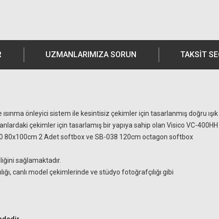
R
UZMANLARIMIZA SORUN
TAKSIT S
 ısınma önleyici sistem ile kesintisiz çekimler için tasarlanmış doğru ış
anlardaki çekimler için tasarlamış bir yapıya sahip olan Visico VC-400HH I
-030 80x100cm 2 Adet softbox ve SB-038 120cm octagon softbox
liğini sağlamaktadır.
ığı, canlı model çekimlerinde ve stüdyo fotoğrafçılığı gibi