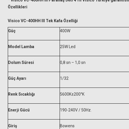
* Visico VC-400HH III Paraflaş Seti 4 Yıl Visico Türkiye garantisi
Özellikleri
Visico VC-400HH III Tek Kafa Özelliği
Güç
400W
Model Lamba
25W Led
Dolum Süresi
0,8 sn – 1,0 sn
Güç Ayarı
1/32
Renk Sıcaklığı
5600K±200°K
Enerji Gücü
190-240V / 50Hz.
Giriş
Bowens