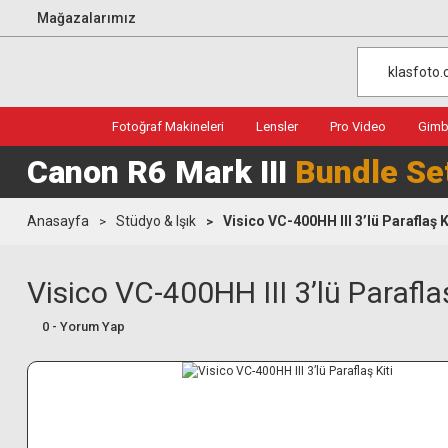
Mağazalarımız
Fotoğraf Makineleri
Lensler
Pro Video
Gimba
Canon R6 Mark III
Bundle Se
Anasayfa
Stüdyo & Işık
Visico VC-400HH III 3’lü Paraflaş K
Visico VC-400HH III 3’lü Paraflaş
0 - Yorum Yap