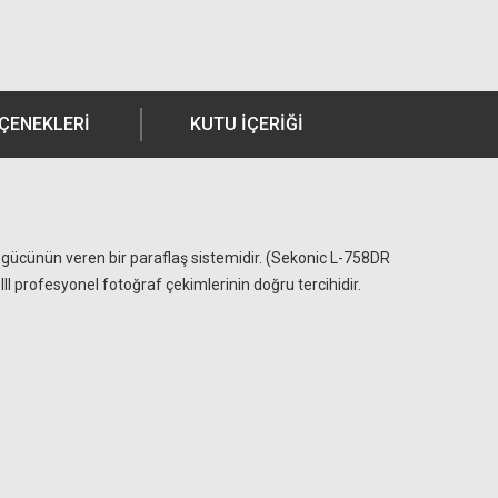
EÇENEKLERI
KUTU İÇERIĞI
ık gücünün veren bir paraflaş sistemidir. (Sekonic L-758DR
II profesyonel fotoğraf çekimlerinin doğru tercihidir.