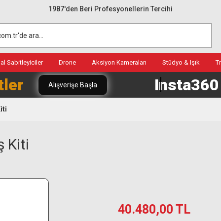
1987'den Beri Profesyonellerin Tercihi
l Sabitleyiciler
Drone
Aksiyon Kameraları
Stüdyo & Işık
T
tler
Insta36
Alışverişe Başla
iti
 Kiti
40.480,00 TL