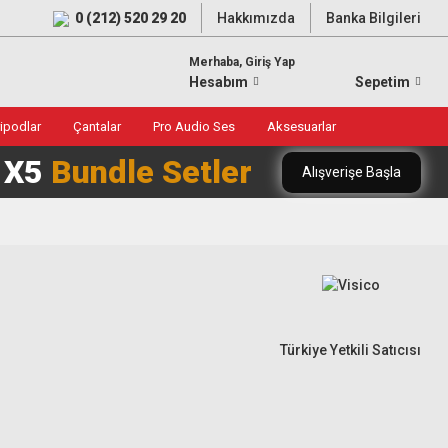
0 (212) 520 29 20
Hakkımızda
Banka Bilgileri
Merhaba, Giriş Yap
Hesabım
Sepetim
ripodlar
Çantalar
Pro Audio Ses
Aksesuarlar
0 X5
Bundle Setler
Alışverişe Başla
Türkiye Yetkili Satıcısı