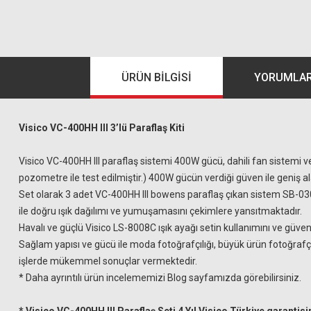
ÜRÜN BILGISI
YORUMLA
Visico VC-400HH III 3’lü Paraflaş Kiti
Visico VC-400HH III paraflaş sistemi 400W gücü, dahili fan sistemi ve
pozometre ile test edilmiştir.) 400W gücün verdiği güven ile geniş al
Set olarak 3 adet VC-400HH III bowens paraflaş çıkan sistem SB
ile doğru ışık dağılımı ve yumuşamasını çekimlere yansıtmaktadır.
Havalı ve güçlü Visico LS-8008C ışık ayağı setin kullanımını ve güven
Sağlam yapısı ve gücü ile moda fotoğrafçılığı, büyük ürün fotoğrafçıl
işlerde mükemmel sonuçlar vermektedir.
* Daha ayrıntılı ürün incelememizi Blog sayfamızda görebilirsiniz.