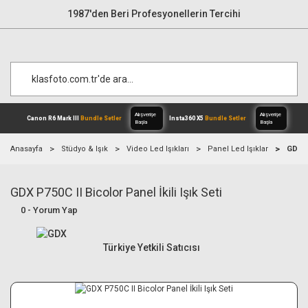
1987'den Beri Profesyonellerin Tercihi
Anasayfa
Stüdyo & Işık
Video Led Işıkları
Panel Led Işıklar
GDX P7
GDX P750C II Bicolor Panel İkili Işık Seti
Alışverişe
Canon R6 Mark III
Bundle Setler
Inst
Başla
0 - Yorum Yap
Türkiye Yetkili Satıcısı