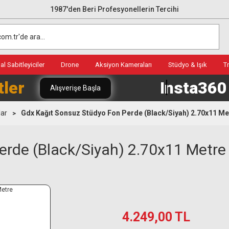
1987'den Beri Profesyonellerin Tercihi
l Sabitleyiciler
Drone
Aksiyon Kameraları
Stüdyo & Işık
T
tler
Insta36
Alışverişe Başla
lar
Gdx Kağıt Sonsuz Stüdyo Fon Perde (Black/Siyah) 2.70x11 Me
erde (Black/Siyah) 2.70x11 Metre
4.249,00 TL