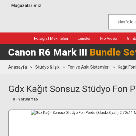
Mağazalarımız
Fotoğraf Makineleri
Lensler
Pro Video
Gimba
Canon R6 Mark III
Bundle Se
Anasayfa
Stüdyo & Işık
Fon ve Askı Sistemleri
Kağıt Fon
Gdx Kağıt Sonsuz Stüdyo Fon P
0 - Yorum Yap