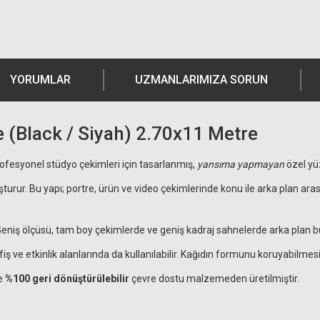
YORUMLAR
UZMANLARIMIZA SORUN
 (Black / Siyah) 2.70x11 Metre
rofesyonel stüdyo çekimleri için tasarlanmış,
yansıma yapmayan
özel yü
şturur. Bu yapı; portre, ürün ve video çekimlerinde konu ile arka plan aras
 Geniş ölçüsü, tam boy çekimlerde ve geniş kadraj sahnelerde arka plan 
fiş ve etkinlik alanlarında da kullanılabilir. Kağıdın formunu koruyabilme
ve
%100 geri dönüştürülebilir
çevre dostu malzemeden üretilmiştir.