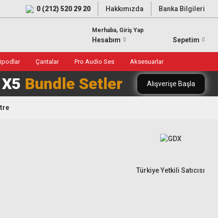
0 (212) 520 29 20
Hakkımızda
Banka Bilgileri
Merhaba, Giriş Yap
Hesabım
Sepetim
ripodlar
Çantalar
Pro Audio Ses
Aksesuarlar
0 X5
Bundle Setler
Alışverişe Başla
tre
Türkiye Yetkili Satıcısı