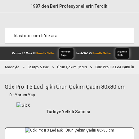
1987'den Beri Profesyonellerin Tercihi
Anasayfa
Stüdyo & Işık
Ürün Çekim Çadırı
Gdx Pro II 3 Led Işıklı Ür
Gdx Pro II 3 Led Işıklı Ürün Çekim Çadırı 80x80 cm
Alışverişe
Canon R6 Mark III
Bundle Setler
Inst
Başla
0 - Yorum Yap
Türkiye Yetkili Satıcısı