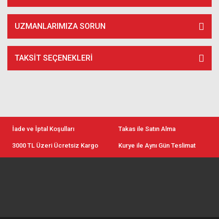
UZMANLARIMIZA SORUN
TAKSIT SEÇENEKLERI
İade ve İptal Koşulları
Takas ile Satın Alma
3000 TL Üzeri Ücretsiz Kargo
Kurye ile Aynı Gün Teslimat