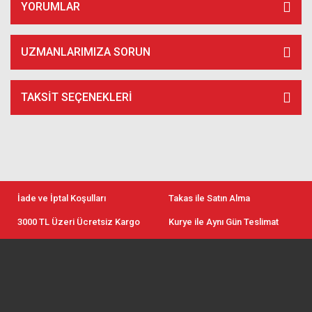
YORUMLAR
UZMANLARIMIZA SORUN
TAKSIT SEÇENEKLERI
İade ve İptal Koşulları
Takas ile Satın Alma
3000 TL Üzeri Ücretsiz Kargo
Kurye ile Aynı Gün Teslimat