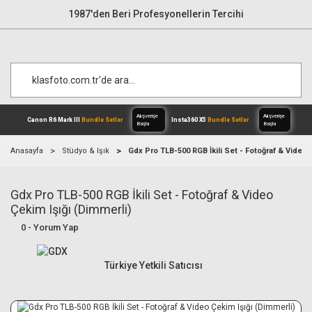
1987'den Beri Profesyonellerin Tercihi
Anasayfa
Stüdyo & Işık
Gdx Pro TLB-500 RGB İkili Set - Fotoğraf & Video 
Gdx Pro TLB-500 RGB İkili Set - Fotoğraf & Video
Alışverişe
Canon R6 Mark III
Bundle Setler
Inst
Başla
Çekim Işığı (Dimmerli)
0 - Yorum Yap
Türkiye Yetkili Satıcısı