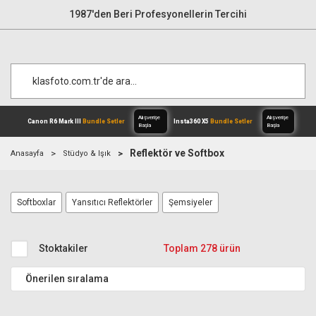
1987'den Beri Profesyonellerin Tercihi
Reflektör ve Softbox
Anasayfa
Stüdyo & Işık
Alışverişe
Canon R6 Mark III
Bundle Setler
Inst
Softboxlar
Yansıtıcı Reflektörler
Şemsiyeler
Başla
Stoktakiler
Toplam 278 ürün