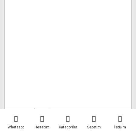
GDX BL-85 (85 cm) Balon Softbox
Whatsapp
Hesabım
Kategoriler
Sepetim
İletişim
Tüm Detayları Gör