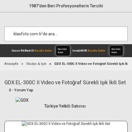
1987'den Beri Profesyonellerin Tercihi
Anasayfa
Stüdyo & Işık
GDX EL-300C II Video ve Fotoğraf Sürekli Işık İkili
GDX EL-300C II Video ve Fotoğraf Sürekli Işık İkili Set
Alışverişe
Canon R6 Mark III
Bundle Setler
Inst
Başla
0 - Yorum Yap
Türkiye Yetkili Satıcısı