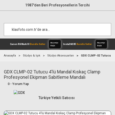
1987'den Beri Profesyonellerin Tercihi
Anasayfa
Stüdyo & Işık
Stüdyo Aksesuarları
GDX CLMP-02 Tutucu 4'l
GDX CLMP-02 Tutucu 4'lü Mandal Kıskaç Clamp
Alışverişe
Canon R6 Mark III
Bundle Setler
Inst
Başla
Profesyonel Ekipman Sabitleme Mandalı
0 - Yorum Yap
Türkiye Yetkili Satıcısı