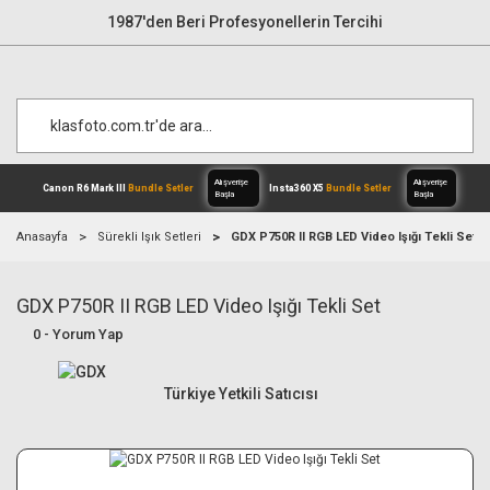
1987'den Beri Profesyonellerin Tercihi
Anasayfa
Sürekli Işık Setleri
GDX P750R II RGB LED Video Işığı Tekli Set
GDX P750R II RGB LED Video Işığı Tekli Set
Alışverişe
Canon R6 Mark III
Bundle Setler
Inst
Başla
0 - Yorum Yap
Türkiye Yetkili Satıcısı